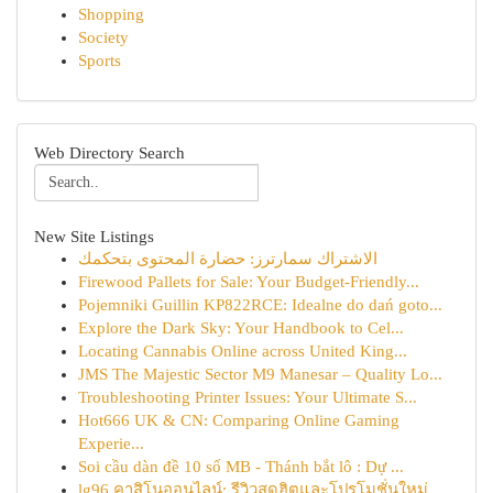
Shopping
Society
Sports
Web Directory Search
New Site Listings
الاشتراك سمارترز: حضارة المحتوى بتحكمك
Firewood Pallets for Sale: Your Budget-Friendly...
Pojemniki Guillin KP822RCE: Idealne do dań goto...
Explore the Dark Sky: Your Handbook to Cel...
Locating Cannabis Online across United King...
JMS The Majestic Sector M9 Manesar – Quality Lo...
Troubleshooting Printer Issues: Your Ultimate S...
Hot666 UK & CN: Comparing Online Gaming
Experie...
Soi cầu dàn đề 10 số MB - Thánh bắt lô : Dự ...
lg96 คาสิโนออนไลน์: รีวิวสุดฮิตและโปรโมชั่นใหม่...