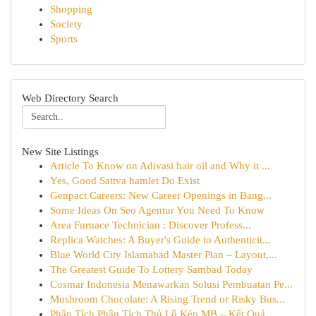
Shopping
Society
Sports
Web Directory Search
New Site Listings
Article To Know on Adivasi hair oil and Why it ...
Yes, Good Sattva hamlet Do Exist
Genpact Careers: New Career Openings in Bang...
Some Ideas On Seo Agentur You Need To Know
Area Furnace Technician : Discover Profess...
Replica Watches: A Buyer's Guide to Authenticit...
Blue World City Islamabad Master Plan – Layout,...
The Greatest Guide To Lottery Sambad Today
Cosmar Indonesia Menawarkan Solusi Pembuatan Pe...
Mushroom Chocolate: A Rising Trend or Risky Bus...
Phân Tích Phân Tích Thủ Lô Kép MB – Kết Quả ...