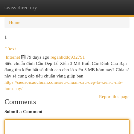
swiss directory
Togg
navi
Home
1
```text
Internet
79 days ago
reganhddq932791
Siêu chuẩn đỉnh Cầu Đẹp Lô Xiên 3 MB Buổi Các Đỉnh Cao Bạn
đang tìm kiếm bắt số đỉnh cao cho lô xiên 3 MB hôm nay? Chia sẻ
này sẽ cung cấp tiêu chuẩn vàng giúp bạn
https://sieusoicauchuan.com/sieu-chuan-cau-dep-lo-xien-3-mb-
hom-nay/
Report this page
Comments
Submit a Comment