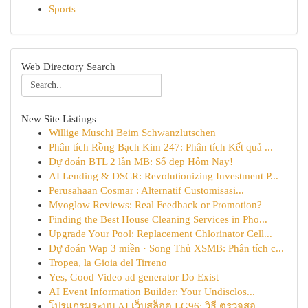
Sports
Web Directory Search
New Site Listings
Willige Muschi Beim Schwanzlutschen
Phân tích Rồng Bạch Kim 247: Phân tích Kết quả ...
Dự đoán BTL 2 lần MB: Số đẹp Hôm Nay!
AI Lending & DSCR: Revolutionizing Investment P...
Perusahaan Cosmar : Alternatif Customisasi...
Myoglow Reviews: Real Feedback or Promotion?
Finding the Best House Cleaning Services in Pho...
Upgrade Your Pool: Replacement Chlorinator Cell...
Dự đoán Wap 3 miền · Song Thủ XSMB: Phân tích c...
Tropea, la Gioia del Tirreno
Yes, Good Video ad generator Do Exist
AI Event Information Builder: Your Undisclos...
โปรแกรมระบบ AI เว็บสล็อต LG96: วิธี ตรวจสอ...