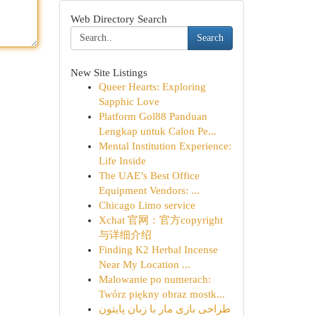
Web Directory Search
Search
New Site Listings
Queer Hearts: Exploring
Sapphic Love
Platform Gol88 Panduan
Lengkap untuk Calon Pe...
Mental Institution Experience:
Life Inside
The UAE’s Best Office
Equipment Vendors: ...
Chicago Limo service
Xchat 官网：官方copyright
与详细介绍
Finding K2 Herbal Incense
Near My Location ...
Malowanie po numerach:
Twórz piękny obraz mostk...
طراحی بازی مار با زبان پایتون