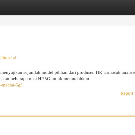
egories
Register
Login
ahun Ini
 menyajikan sejumlah model pilihan dari produsen HP, termasuk analisi
elaskan beberapa opsi HP 5G untuk memudahkan
n-macha-5g/
Report 