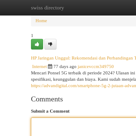
swiss directory
Home
New Site Listings
Add Site
Cat
Home
1
HP Jaringan Unggul: Rekomendasi dan Perbandingan T
Internet
77 days ago
janicevccm349750
Mencari Ponsel 5G terbaik di periode 2024? Ulasan ini
spesifikasi, keunggulan dan biaya. Kami sudah menj
https://advandigital.com/smartphone-5g-2-jutaan-adva
Comments
Submit a Comment