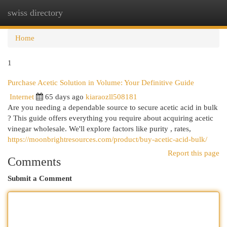
swiss directory
Togg
navi
Home
1
Purchase Acetic Solution in Volume: Your Definitive Guide
Internet
65 days ago
kiaraozll508181
Are you needing a dependable source to secure acetic acid in bulk
? This guide offers everything you require about acquiring acetic
vinegar wholesale. We'll explore factors like purity , rates,
https://moonbrightresources.com/product/buy-acetic-acid-bulk/
Report this page
Comments
Submit a Comment