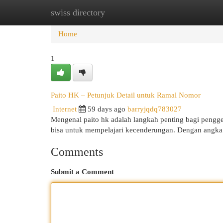
swiss directory
Home
New Site Listings
Add Site
Cat
Home
1
Paito HK – Petunjuk Detail untuk Ramal Nomor
Internet
59 days ago
barryjqdq783027
Mengenal paito hk adalah langkah penting bagi pengge
bisa untuk mempelajari kecenderungan. Dengan angka 
Comments
Submit a Comment