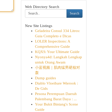
Web Directory Search
Search
New Site Listings
Geladeira Consul 334 Litros:
Guia Completo e Dicas
LOLER Inspections: A
Comprehensive Guide
KQXS: Your Ultimate Guide
Nyonya4d: Langkah Lengkap
untuk Orang Awam
小蓝视频｜肌肉猛男硬核对
轰
Dump guides
Diablo Vloeibare Wierook :
De Gids
Pesona Perempuan Daerah
Palembang Barat Daya : ...
Your Bukit Bintang's Scene
Guide