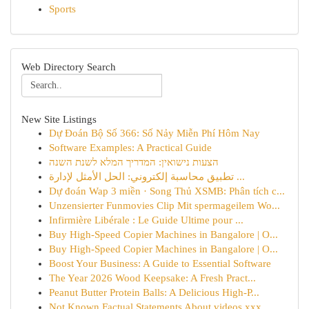
Sports
Web Directory Search
New Site Listings
Dự Đoán Bộ Số 366: Số Nảy Miễn Phí Hôm Nay
Software Examples: A Practical Guide
הצעות נישואין: המדריך המלא לשנת השנה
تطبيق محاسبة إلكتروني: الحل الأمثل لإدارة ...
Dự đoán Wap 3 miền · Song Thủ XSMB: Phân tích c...
Unzensierter Funmovies Clip Mit spermageilem Wo...
Infirmière Libérale : Le Guide Ultime pour ...
Buy High-Speed Copier Machines in Bangalore | O...
Buy High-Speed Copier Machines in Bangalore | O...
Boost Your Business: A Guide to Essential Software
The Year 2026 Wood Keepsake: A Fresh Pract...
Peanut Butter Protein Balls: A Delicious High-P...
Not Known Factual Statements About videos xxx