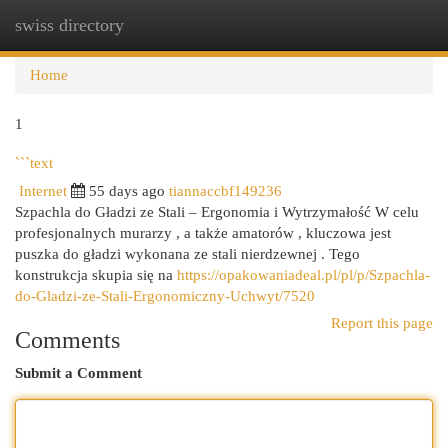
swiss directory
Togg
navi
Home
1
```text
Internet
55 days ago
tiannaccbf149236
Szpachla do Gładzi ze Stali – Ergonomia i Wytrzymałość W celu
profesjonalnych murarzy , a także amatorów , kluczowa jest
puszka do gładzi wykonana ze stali nierdzewnej . Tego
konstrukcja skupia się na
https://opakowaniadeal.pl/pl/p/Szpachla-
do-Gladzi-ze-Stali-Ergonomiczny-Uchwyt/7520
Report this page
Comments
Submit a Comment