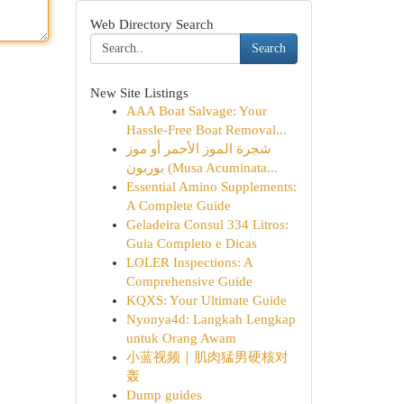
Web Directory Search
Search
New Site Listings
AAA Boat Salvage: Your
Hassle-Free Boat Removal...
شجرة الموز الأحمر أو موز
بوربون (Musa Acuminata...
Essential Amino Supplements:
A Complete Guide
Geladeira Consul 334 Litros:
Guia Completo e Dicas
LOLER Inspections: A
Comprehensive Guide
KQXS: Your Ultimate Guide
Nyonya4d: Langkah Lengkap
untuk Orang Awam
小蓝视频｜肌肉猛男硬核对
轰
Dump guides