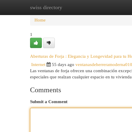
swiss directory
Home
New Site Listings
Add Site
Cat
Home
1
Aberturas de Forja : Elegancia y Longevidad para tu H
Internet
55 days ago
ventanasdeherreramoderna01
Las ventanas de forja ofrecen una combinación excepcio
especiales que realzan cualquier espacio en tu vivienda
Comments
Submit a Comment