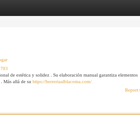
egories
Register
Login
ogar
0703
nal de estética y solidez . Su elaboración manual garantiza elementos
 . Más allá de su
https://herreriaalblacoma.com/
Report 