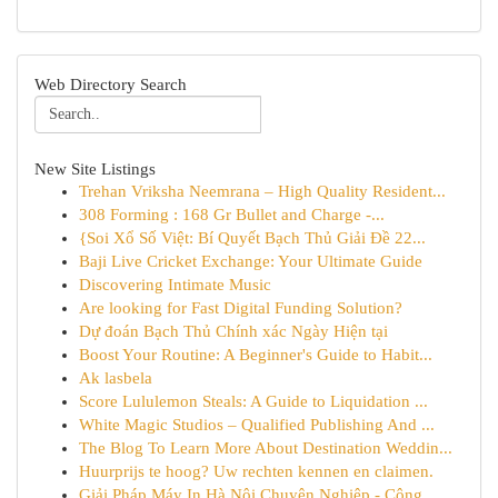
Web Directory Search
New Site Listings
Trehan Vriksha Neemrana – High Quality Resident...
308 Forming : 168 Gr Bullet and Charge -...
{Soi Xổ Số Việt: Bí Quyết Bạch Thủ Giải Đề 22...
Baji Live Cricket Exchange: Your Ultimate Guide
Discovering Intimate Music
Are looking for Fast Digital Funding Solution?
Dự đoán Bạch Thủ Chính xác Ngày Hiện tại
Boost Your Routine: A Beginner's Guide to Habit...
Ak lasbela
Score Lululemon Steals: A Guide to Liquidation ...
White Magic Studios – Qualified Publishing And ...
The Blog To Learn More About Destination Weddin...
Huurprijs te hoog? Uw rechten kennen en claimen.
Giải Pháp Máy In Hà Nội Chuyên Nghiệp - Công ...