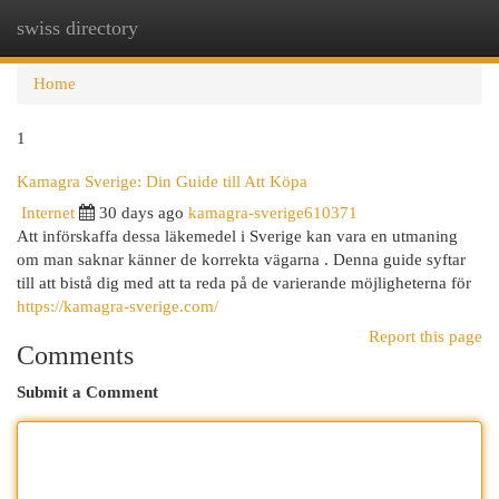
swiss directory
Togg
navi
Home
1
Kamagra Sverige: Din Guide till Att Köpa
Internet
30 days ago
kamagra-sverige610371
Att införskaffa dessa läkemedel i Sverige kan vara en utmaning
om man saknar känner de korrekta vägarna . Denna guide syftar
till att bistå dig med att ta reda på de varierande möjligheterna för
https://kamagra-sverige.com/
Report this page
Comments
Submit a Comment