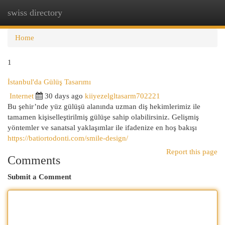
swiss directory
Togg
navi
Home
1
İstanbul'da Gülüş Tasarımı
Internet
30 days ago
kiiyezelgltasarm702221
Bu şehir’nde yüz gülüşü alanında uzman diş hekimlerimiz ile
tamamen kişiselleştirilmiş gülüşe sahip olabilirsiniz. Gelişmiş
yöntemler ve sanatsal yaklaşımlar ile ifadenize en hoş bakışı
https://batiortodonti.com/smile-design/
Report this page
Comments
Submit a Comment