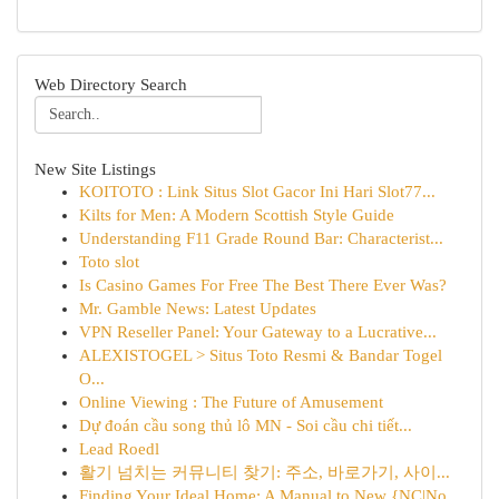
Web Directory Search
New Site Listings
KOITOTO : Link Situs Slot Gacor Ini Hari Slot77...
Kilts for Men: A Modern Scottish Style Guide
Understanding F11 Grade Round Bar: Characterist...
Toto slot
Is Casino Games For Free The Best There Ever Was?
Mr. Gamble News: Latest Updates
VPN Reseller Panel: Your Gateway to a Lucrative...
ALEXISTOGEL > Situs Toto Resmi & Bandar Togel
O...
Online Viewing : The Future of Amusement
Dự đoán cầu song thủ lô MN - Soi cầu chi tiết...
Lead Roedl
활기 넘치는 커뮤니티 찾기: 주소, 바로가기, 사이...
Finding Your Ideal Home: A Manual to New {NC|No...