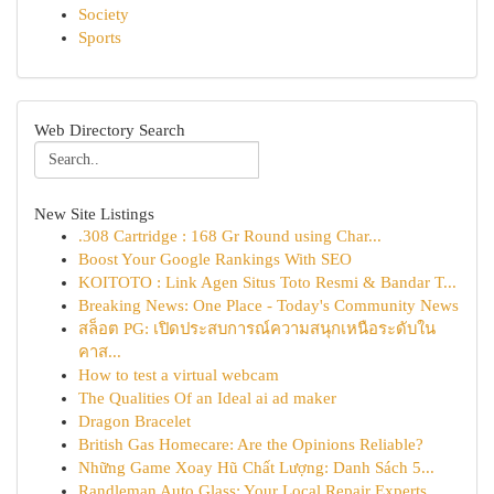
Society
Sports
Web Directory Search
New Site Listings
.308 Cartridge : 168 Gr Round using Char...
Boost Your Google Rankings With SEO
KOITOTO : Link Agen Situs Toto Resmi & Bandar T...
Breaking News: One Place - Today's Community News
สล็อต PG: เปิดประสบการณ์ความสนุกเหนือระดับใน
คาส...
How to test a virtual webcam
The Qualities Of an Ideal ai ad maker
Dragon Bracelet
British Gas Homecare: Are the Opinions Reliable?
Những Game Xoay Hũ Chất Lượng: Danh Sách 5...
Randleman Auto Glass: Your Local Repair Experts