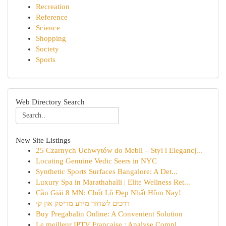
Recreation
Reference
Science
Shopping
Society
Sports
Web Directory Search
New Site Listings
25 Czarnych Uchwytów do Mebli – Styl i Elegancj...
Locating Genuine Vedic Seers in NYC
Synthetic Sports Surfaces Bangalore: A Det...
Luxury Spa in Marathahalli | Elite Wellness Ret...
Cầu Giải 8 MN: Chốt Lô Đẹp Nhất Hôm Nay!
דרכים לשחזר מידע מדיסק און קי
Buy Pregabalin Online: A Convenient Solution
Le meilleur IPTV Française : Analyse Compl...