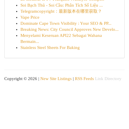
Soi Bạch Thủ - Soi Cầu: Phân Tích Số Liệu ...
Telegramcopyright：最新版本在哪里获取？
Vape Price
Dominate Cape Town Visibility : Your SEO & PP...
Breaking News: City Council Approves New Develo...
Menyelami Keseruan API22 Sebagai Wahana
Bermain...
Stainless Steel Sheets For Baking
Copyright © 2026 |
New Site Listings
|
RSS Feeds
Link Directory