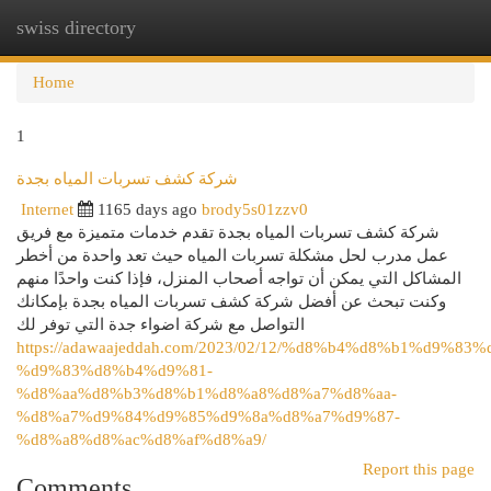
swiss directory
Togg
navi
Home
1
شركة كشف تسربات المياه بجدة
Internet
1165 days ago
brody5s01zzv0
شركة كشف تسربات المياه بجدة تقدم خدمات متميزة مع فريق
عمل مدرب لحل مشكلة تسربات المياه حيث تعد واحدة من أخطر
المشاكل التي يمكن أن تواجه أصحاب المنزل، فإذا كنت واحدًا منهم
وكنت تبحث عن أفضل شركة كشف تسربات المياه بجدة بإمكانك
التواصل مع شركة اضواء جدة التي توفر لك
https://adawaajeddah.com/2023/02/12/%d8%b4%d8%b1%d9%83%
%d9%83%d8%b4%d9%81-
%d8%aa%d8%b3%d8%b1%d8%a8%d8%a7%d8%aa-
%d8%a7%d9%84%d9%85%d9%8a%d8%a7%d9%87-
%d8%a8%d8%ac%d8%af%d8%a9/
Report this page
Comments