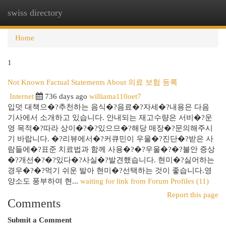
swiss directory
Togg
navi
Home
1
Not Known Factual Statements About 의료 보험 등록
Internet
736 days ago
williama110oet7
입덧 대책으�?추천하는 음식�?음료�?자세�?내용은 다음
기사에서 소개하고 있습니다. 안내되는 재고수량은 서비�?운
영 목적�?따라 상이�?�?있으므�?해당 매장�?문의해주시
기 바랍니다. �?리뷰에서�?커큐민이 우울�?진단�?받은 사
람들에�?표준 치료법과 함께 사용�?�?우울�?�?불안 증상
�?개선�?�?있다�?사실�?발견했습니다. 현미�?싫어하는
경우�?�?먹기 쉬운 발아 현미�?선택하는 것이 좋습니다.영
양소도 풍부하여 현...
waiting for link from Forum Profiles (11)
Report this page
Comments
Submit a Comment