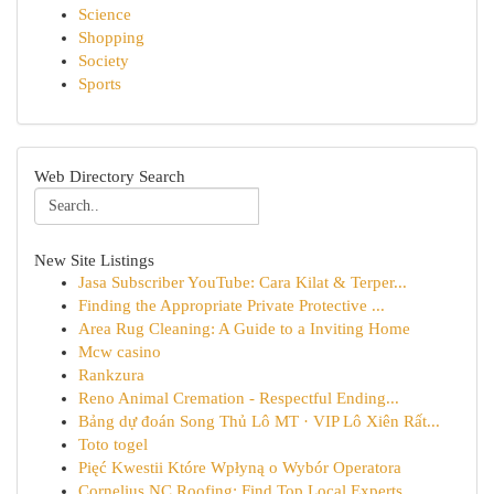
Science
Shopping
Society
Sports
Web Directory Search
New Site Listings
Jasa Subscriber YouTube: Cara Kilat & Terper...
Finding the Appropriate Private Protective ...
Area Rug Cleaning: A Guide to a Inviting Home
Mcw casino
Rankzura
Reno Animal Cremation - Respectful Ending...
Bảng dự đoán Song Thủ Lô MT · VIP Lô Xiên Rất...
Toto togel
Pięć Kwestii Które Wpłyną o Wybór Operatora
Cornelius NC Roofing: Find Top Local Experts