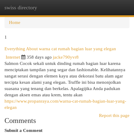
swiss directory
Togg
navi
Home
1
Everything About warna cat rumah bagian luar yang elegan
Internet
358 days ago
jacke790yvr8
Salmon Cocok sekali untuk dinding rumah bagian luar karena
menciptakan tampilan yang segar dan fashionable. Kelihatannya
sangat serasi dengan elemen kayu atau dekorasi batu alam agar
tercipta kesan alami yang elegan. Truffle ini bisa menonjolkan
suasana yang tenang dan berkelas. Apalagijika Anda padukan
dengan aksen emas atau krem, tentu akan
https://www.propanraya.com/warna-cat-rumah-bagian-luar-yang-
elegan
Report this page
Comments
Submit a Comment