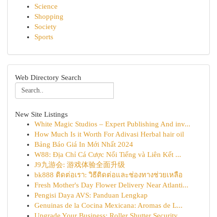
Science
Shopping
Society
Sports
Web Directory Search
New Site Listings
White Magic Studios – Expert Publishing And inv...
How Much Is it Worth For Adivasi Herbal hair oil
Bảng Báo Giá In Mới Nhất 2024
W88: Địa Chỉ Cá Cược Nổi Tiếng và Liên Kết ...
J9九游会: 游戏体验全面升级
bk888 ติดต่อเรา: วิธีติดต่อและช่องทางช่วยเหลือ
Fresh Mother's Day Flower Delivery Near Atlanti...
Pengisi Daya AVS: Panduan Lengkap
Genuinas de la Cocina Mexicana: Aromas de L...
Upgrade Your Business: Roller Shutter Security ...